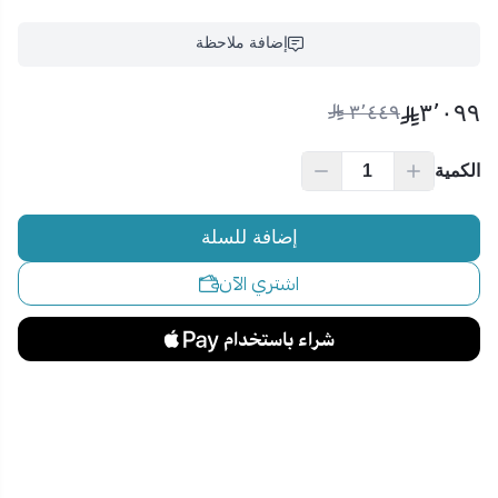
إضافة ملاحظة
٣٬٠٩٩
٣٬٤٤٩
الكمية
إضافة للسلة
اشتري الآن