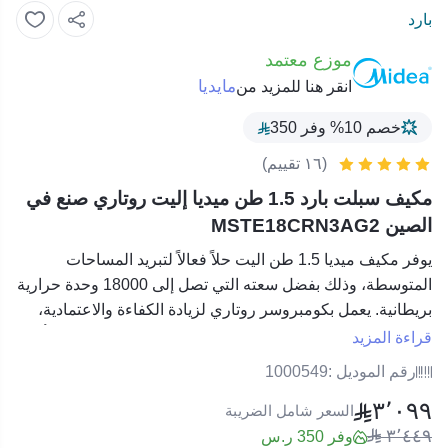
بارد
موزع معتمد
مايديا
انقر هنا للمزيد من
خصم 10% وفر 350
(١٦ تقييم)
مكيف سبلت بارد 1.5 طن ميديا إليت روتاري صنع في
الصين MSTE18CRN3AG2
يوفر مكيف ميديا 1.5 طن اليت حلاً فعالاً لتبريد المساحات
المتوسطة، وذلك بفضل سعته التي تصل إلى 18000 وحدة حرارية
بريطانية. يعمل بكومبروسر روتاري لزيادة الكفاءة والاعتمادية،
ويوفر توزيع هواء متساوي مع مستوى ضوضاء منخفض لبيئة أكثر
قراءة المزيد
راحة، تم تصميم الوحدة بشكل عصري عملي يناسب معظم
رقم الموديل :
1000549
المساحات الداخلية، بلون أبيض هادئ يمنحه مظهراً متناسقاً مع
٣٬٠٩٩
الديكور، يساهم هذا النظام في تحقيق توازن بين الأداء العالي
السعر شامل الضريبة
٣٬٤٤٩
واستهلاك الطاقة الاقتصادي.
وفر 350 ر.س