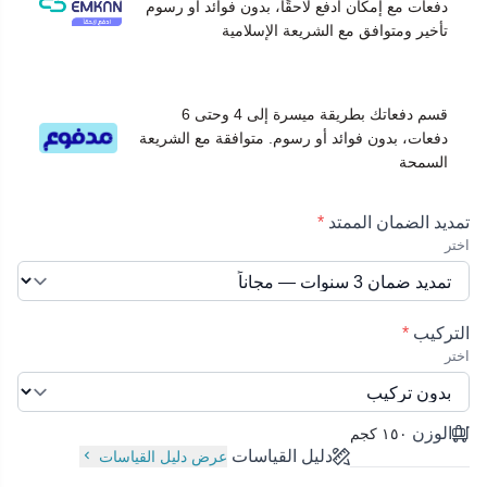
دفعات مع إمكان ادفع لاحقًا، بدون فوائد أو رسوم
متعددة دون صعوبة أو تعارض مع الأثاث.
تأخير ومتوافق مع الشريعة الإسلامية
الكومبروسر من النوع الدوار يضمن استمرارية الأداء مع
تقليل الأعطال المتوقع حدوثها على المدى الطويل.
اللون الأبيض يضفي طابعاً هادئاً ويمنح الجهاز حضورًا
قسم دفعاتك بطريقة ميسرة إلى 4 وحتى 6
متناسقًا مع مختلف أنماط الديكور الداخلي.
دفعات، بدون فوائد أو رسوم. متوافقة مع الشريعة
تأتي الوحدة بخامات وجودة إنتاج من الصين لضمان
السمحة
الاستدامة ودعم الاستخدام المتكرر.
منتجات ذات صلة:
تمديد الضمان الممتد
*
مكيف ميديا سبليت 2 طن اليت بارد
اختر
مكيفات ميديا انفرتر 2.5 طن اليت
التركيب
*
اختر
الوزن
١٥٠ كجم
دليل القياسات
عرض دليل القياسات