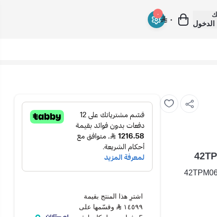
ك
٠
٠
الدخول
ارير 5 طن بارد صنع في السعودية 220 فولت روتاري 42TPM060-
اشترِ هذا المنتج بقيمة
١٤٥٩٩
وقسّمها على