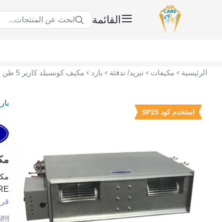
القائمة
ابحث عن المنتجات...
عناية الهواء | شريك سكني الاستراتيجي
الرئيسية
مكيفات
تبريد/ تدفئة
بارد
بار
استخدم كود SP25
مكيف ك
RE
قرا
ر