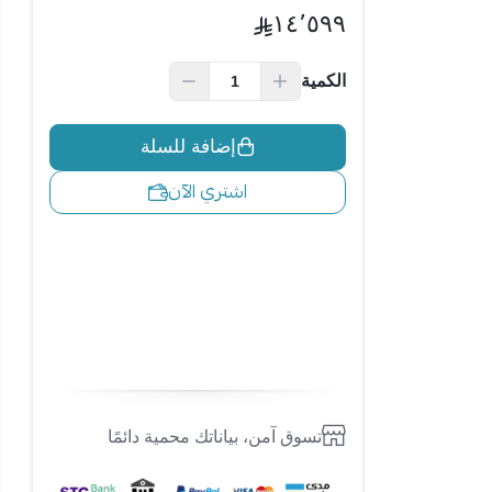
١٤٬٥٩٩
اسحب و افلت الملف هنا
الكمية
استعراض
إضافة للسلة
اشتري الآن
تسوق آمن، بياناتك محمية دائمًا