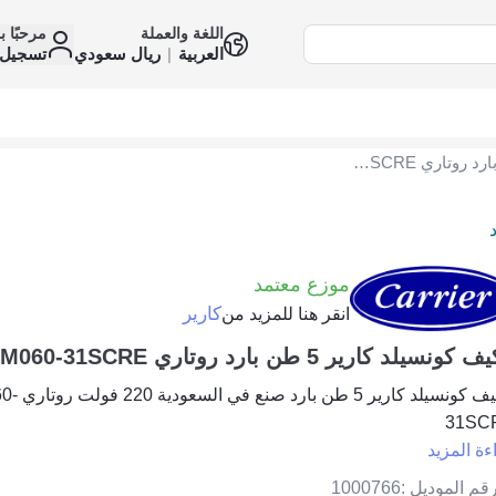
اللغة والعملة
مرحبًا ب
العربية
|
ريال سعودي
تسجيل 
مكيف كونسيلد كارير 5 طن بارد روتاري 42TPM060-31SCRE
د
موزع معتمد
كارير
انقر هنا للمزيد من
ونسيلد كارير 5 طن بارد روتاري 42TPM060-31SCRE
مكيف كونسيلد ك
31SC
ءة المزيد
قم الموديل :
1000766