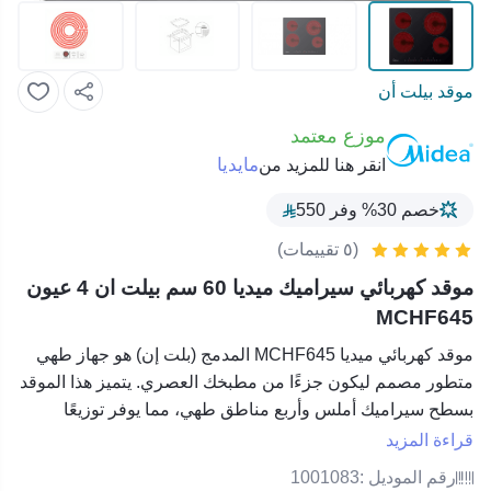
موقد بيلت أن
موزع معتمد
مايديا
انقر هنا للمزيد من
خصم 30% وفر 550
(٥ تقييمات)
موقد كهربائي سيراميك ميديا 60 سم بيلت ان 4 عيون
MCHF645
موقد كهربائي
ميديا MCHF645 المدمج (بلت إن)
هو جهاز طهي
متطور مصمم ليكون جزءًا من مطبخك العصري. يتميز هذا الموقد
بسطح سيراميك أملس وأربع مناطق طهي، مما يوفر توزيعًا
متساويًا للحرارة ويتيح لك التحكم الدقيق في عملية الطهي.
قراءة المزيد
تصميمه المدمج يجعله مثاليًا للمطابخ الحديثة، حيث يوفر مساحة
رقم الموديل :
1001083