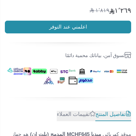
مؤشر الحرارة المتبقية | 9 مراحل إعداد الطاقة | قفل
أمان للأطف
١٬٢٦٩
١٬٨١٩
استهلاك الطاقة 6400 واط
رقم الموديل: MCHF645
اعلمني عند التوفر
تسوق آمن، بياناتك محمية دائمًا
تفاصيل المنتج
تقييمات العملاء
موقد كهربائي
ميديا MCHF645 المدمج (بلت إن)
هو جهاز