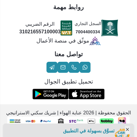
روابط مهمة
السجل التجاري
الرقم الضريبي
310216557100003
7004400334
موثّق في منصة الأعمال
تواصل معنا
تحميل تطبيق الجوال
الحقوق محفوظة | 2026
عناية الهواء | شريك سكني الاستراتيجي
تسوَّق بسهولة في التطبيق