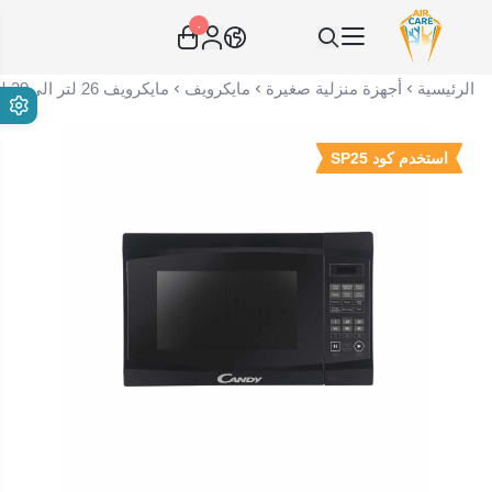
٠
عناية الهواء | شريك سكني الاستراتيجي
الرئيسية
أجهزة منزلية صغيرة
مايكرويف
مايكرويف 26 لتر الى39 لتر
استخدم كود SP25