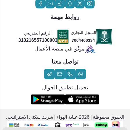
روابط مهمة
السجل التجاري
الرقم الضريبي
310216557100003
7004400334
موثّق في منصة الأعمال
تواصل معنا
تحميل تطبيق الجوال
الحقوق محفوظة | 2026
عناية الهواء | شريك سكني الاستراتيجي