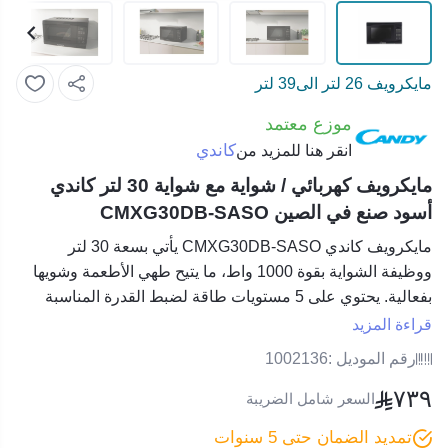
مايكرويف 26 لتر الى39 لتر
موزع معتمد
كاندي
انقر هنا للمزيد من
مايكرويف كهربائي / شواية مع شواية 30 لتر كاندي
أسود صنع في الصين CMXG30DB-SASO
مايكرويف كاندي CMXG30DB-SASO يأتي بسعة 30 لتر
ووظيفة الشواية بقوة 1000 واط، ما يتيح طهي الأطعمة وشويها
بفعالية. يحتوي على 5 مستويات طاقة لضبط القدرة المناسبة
لطهي مختلف الأطعمة. مع ميزة التذويب السريع وقفل الأمان
قراءة المزيد
للأطفال، يضمن المايكرويف تجربة طهي سهلة وآمنة.
رقم الموديل :
1002136
٧٣٩
مميزات مايكرويف كاندي CMXG30DB-SASO :
السعر شامل الضريبة
سعة 30 لتر
: توفر مساحة طهي كبيرة.
تمديد الضمان حتى 5 سنوات
شواية كوارتز بقوة 1000 واط
: لطهي وشوي الأطعمة