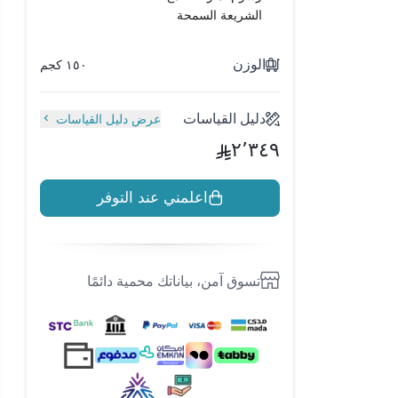
الشريعة السمحة
الوزن
١٥٠ كجم
دليل القياسات
عرض دليل القياسات
٢٬٣٤٩
اعلمني عند التوفر
تسوق آمن، بياناتك محمية دائمًا