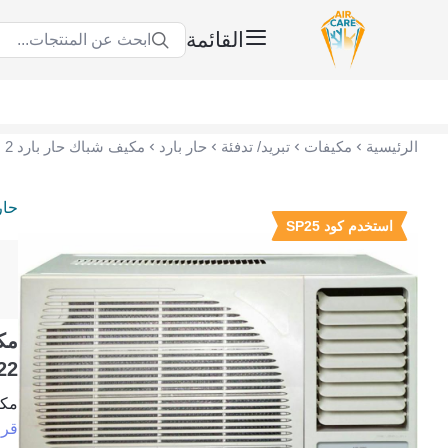
القائمة
ابحث عن المنتجات...
عناية الهواء | شريك سكني الاستراتيجي
الرئيسية
مكيفات
تبريد/ تدفئة
حار بارد
حار
استخدم كود SP25
HWM22
مكيف 
قرا