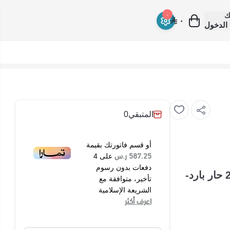
ك
٠
٠
الدخول
المتبقي
0
أو قسم فاتورتك بقيمة
587.25 ر.س
على
4
دفعات بدون رسوم
مكيف شباك حار بارد 2 طن هام - مكيف هام شباك 20800 حار بارد-
تأخير، متوافقة مع
الشريعة الإسلامية
اعرف أكثر