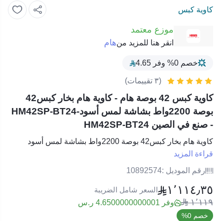
كاوية كبس
موزع معتمد
هام
انقر هنا للمزيد من
خصم 0% وفر 4.65
(٣ تقييمات)
كاوية كبس 42 بوصة هام - كاوية هام بخار كبس42
بوصة 2200واط بشاشة لمس أسود-HM42SP-BT24
- صنع في الصين HM42SP-BT24
كاوية هام بخار كبس42 بوصة 2200واط بشاشة لمس أسود
قراءة المزيد
رقم الموديل :
10892574
١٬١١٤٫٣٥
السعر شامل الضريبة
١٬١١٩
وفر 4.6500000000001 ر.س
خصم 0%