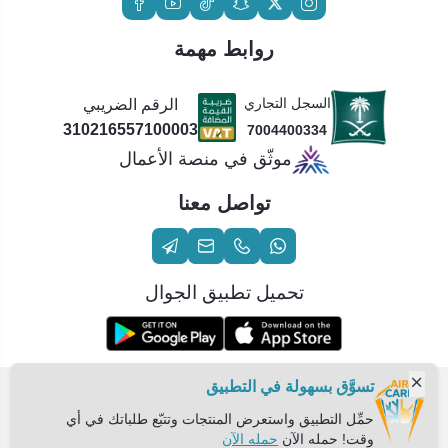
روابط مهمة
السجل التجاري
الرقم الضريبي
310216557100003
7004400334
موثّق في منصة الأعمال
تواصل معنا
تحميل تطبيق الجوال
تسوَّق بسهولة في التطبيق
الحقوق محفوظة | 2026
عناية الهواء | شريك سكني الاستراتيجي
حمِّل التطبيق واستعرض المنتجات وتتبّع طلباتك في أي
وقت! حمله الآن
حمله الآن