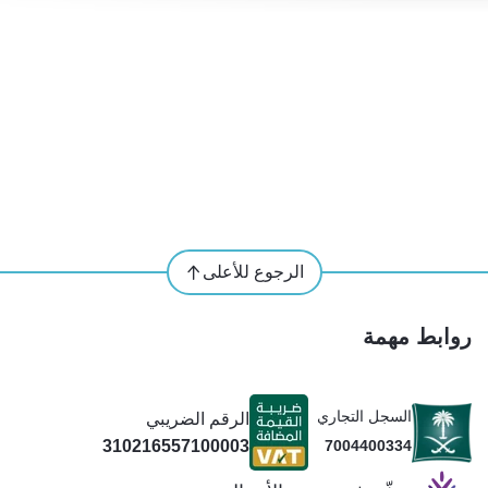
الرجوع للأعلى
روابط مهمة
السجل التجاري
الرقم الضريبي
310216557100003
7004400334