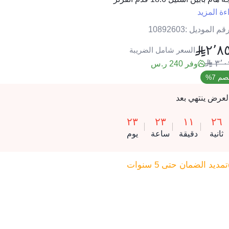
ءة المزيد
قم الموديل :
10892603
٢٬٨
السعر شامل الضريبة
٣٬٠
وفر 240 ر.س
م 7%
لعرض ينتهي بعد
٢٣
٢٣
١١
٢٦
ثانية
دقيقة
ساعة
يوم
تمديد الضمان حتى 5 سنوات