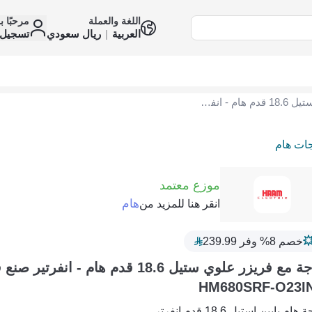
اللغة والعملة
مرحبًا ب
العربية
|
ريال سعودي
تسجيل 
ثلاجة مع فريزر علوي ستيل 18.6 قدم هام - انفرتير صنع في الصين HM680SRF-O23INV
جات هام
موزع معتمد
هام
انقر هنا للمزيد من
خصم 8% وفر 239.99
ثلاجة مع فريزر علوي ستيل 18.6 قدم هام - انف
HM680SRF-O23I
 هام بابين استيل 18.6 قدم انفرتر