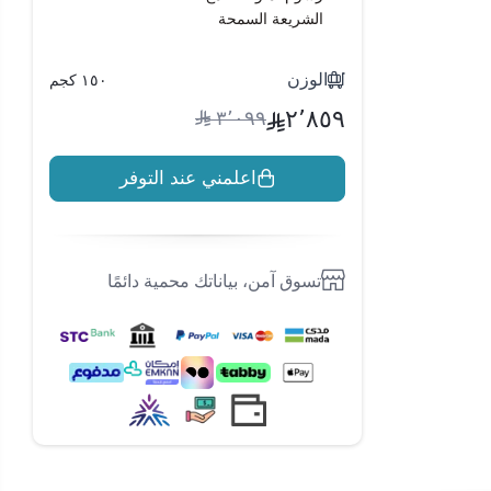
الشريعة السمحة
الوزن
١٥٠ كجم
٢٬٨٥٩
٣٬٠٩٩
اعلمني عند التوفر
تسوق آمن، بياناتك محمية دائمًا