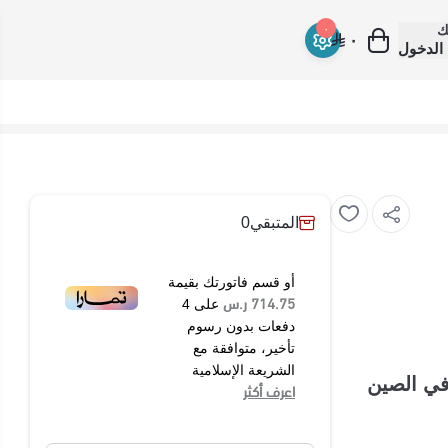
ك
٠
٠
الدخول
المتبقي
0
أو قسم فاتورتك بقيمة
714.75 ر.س
على
4
دفعات بدون رسوم
تأخير، متوافقة مع
الشريعة الإسلامية
رتير صنع في الصين
اعرف أكثر