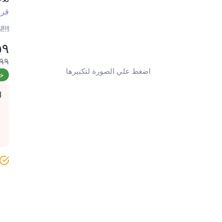
قرا
ر
٥٩
٩٩
اضغط علي الصورة لتكبيرها
خص
ا