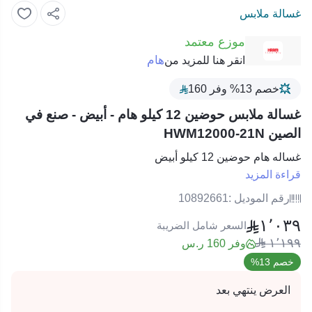
غسالة ملابس
موزع معتمد
هام
انقر هنا للمزيد من
خصم 13% وفر 160
غسالة ملابس حوضين 12 كيلو هام - أبيض - صنع في
الصين HWM12000-21N
غساله هام حوضين 12 كيلو أبيض
قراءة المزيد
رقم الموديل :
10892661
١٬٠٣٩
السعر شامل الضريبة
١٬١٩٩
وفر 160 ر.س
خصم 13%
العرض ينتهي بعد