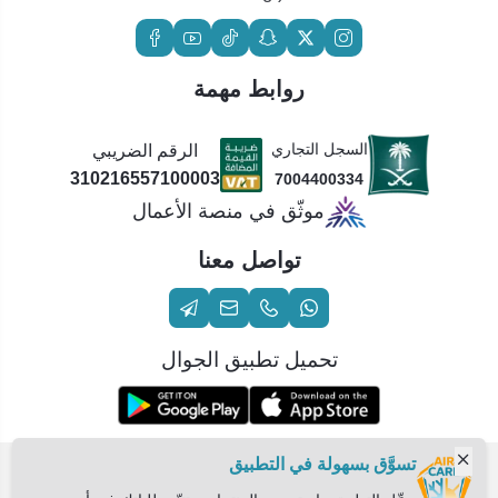
روابط مهمة
السجل التجاري
الرقم الضريبي
310216557100003
7004400334
موثّق في منصة الأعمال
تواصل معنا
تحميل تطبيق الجوال
تسوَّق بسهولة في التطبيق
الحقوق محفوظة | 2026
عناية الهواء | شريك سكني الاستراتيجي