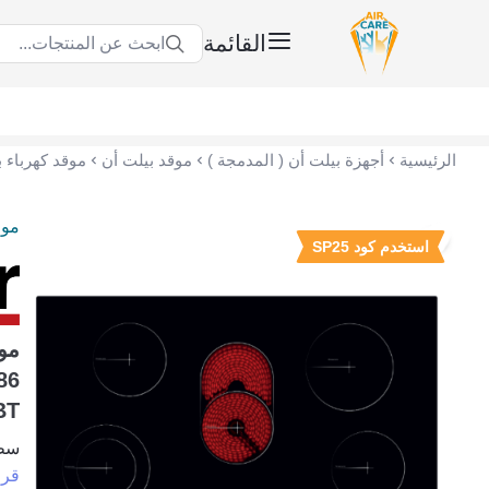
القائمة
ابحث عن المنتجات...
عناية الهواء | شريك سكني الاستراتيجي
الرئيسية
أجهزة بيلت أن ( المدمجة )
موقد بيلت أن
موق
استخدم كود SP25
BT
سطح ا
قرا