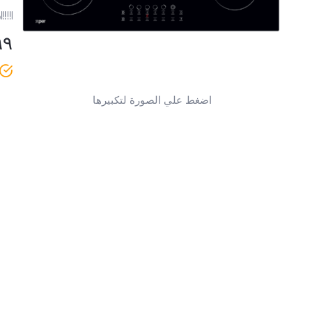
ر
٩٩
اضغط علي الصورة لتكبيرها