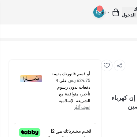
ك
٠
٠
الدخول
أو قسم فاتورتك بقيمة
624.75 ر.س
على
4
دفعات بدون رسوم
تأخير، متوافقة مع
بلت إن كهرباء
الشريعة الإسلامية
ع في الصين
اعرف أكثر