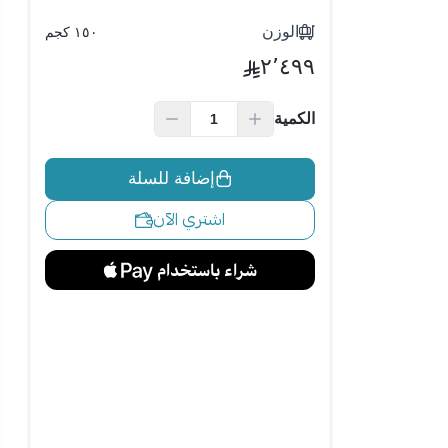
الوزن
١٥٠ كجم
٢٬٤٩٩
الكمية
إضافة للسلة
اشتري الآن