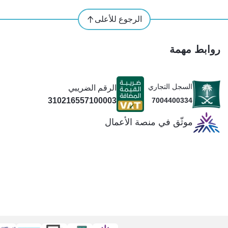
الرجوع للأعلى
روابط مهمة
السجل التجاري
الرقم الضريبي
310216557100003
7004400334
موثّق في منصة الأعمال