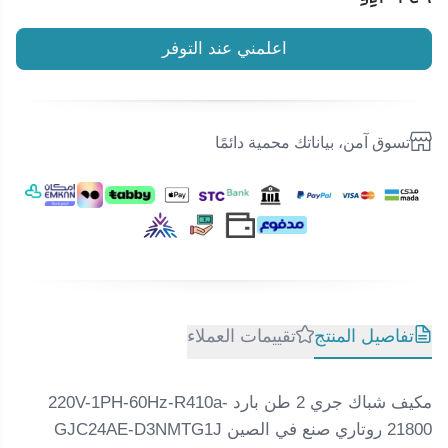
اعلمني عند التوفر
تسوق آمن، بياناتك محمية دائمًا
تفاصيل المنتج
تقييمات العملاء
مكيف شباك جري 2 طن بارد 220V-1PH-60Hz-R410a-
21800 روتاري صنع في الصين GJC24AE-D3NMTG1J