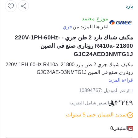
بارد
موزع معتمد
جري
انقر هنا للمزيد من
مكيف شباك بارد 2 طن جري - 220V-1PH-60Hz-
R410a- 21800 روتاري صنع في الصين
GJC24AED3NMTG1J
مكيف شباك جري 2 طن بارد 220V-1PH-60Hz-R410a- 21800
روتاري صنع في الصين GJC24AE-D3NMTG1J
قراءة المزيد
رقم الموديل :
10894767
٣٬٢٤٩
السعر شامل الضريبة
تمديد الضمان حتى 5 سنوات
المتبقي
0