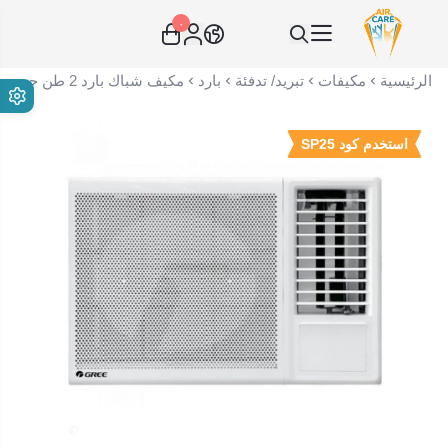
٠
عناية الهواء | شريك سكني الاستراتيجي
الرئيسية
مكيفات
تبريد/ تدفئة
بارد
مكيف شباك بارد 2 طن جري - 220V-1PH-60Hz-R410a- 21800 روتاري صنع في الصين GJC24AED3NMTG1J
استخدم كود SP25