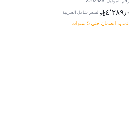
قم الموديل :
18792586
٤٬٢٨٩٫
السعر شامل الضريبة
تمديد الضمان حتى 5 سنوات