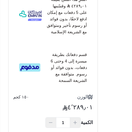
٤٢٨٩٫٠١
وقسّمها
على 5 دفعات مع إمكان
ادفع لاحقًا، بدون فوائد
أو رسوم تأخير ومتوافق
مع الشريعة الإسلامية
قسم دفعاتك بطريقة
ميسرة إلى 4 وحتى 6
دفعات، بدون فوائد أو
رسوم. متوافقة مع
الشريعة السمحة
الوزن
١٥٠ كجم
٤٬٢٨٩٫٠١
الكمية