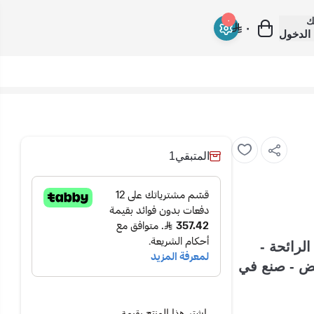
ك
٠
٠
الدخول
المتبقي
1
زيل الرائحة -
ة - أبيض - صنع في
اشترِ هذا المنتج بقيمة