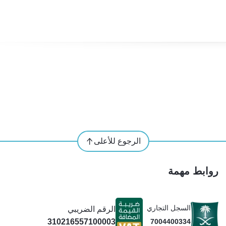
الرجوع للأعلى
روابط مهمة
السجل التجاري
الرقم الضريبي
310216557100003
7004400334