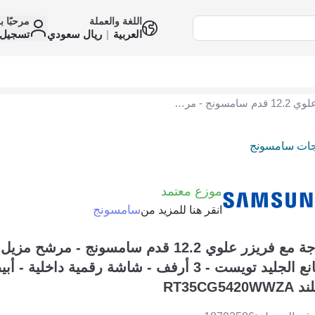
اللغة والعملة
مرحبًا ب
العربية
|
ريال سعودي
تسجيل 
ثلاجة مع فريزر علوي 12.2 قدم سامسونج - مرشح مزيل الرائحة - صانع الجليد تويست - 3 أرفف - شاشة رقمية داخلية - أبيض - صنع في تايلند RT35CG5420WWZA
جات سامسونج
موزع معتمد
سامسونج
انقر هنا للمزيد من
ثلاجة مع فريزر علوي 12.2 قدم سامسونج - مرشح م
صانع الجليد تويست - 3 أرفف - شاشة رقمية داخلي
RT35CG5420WWZ