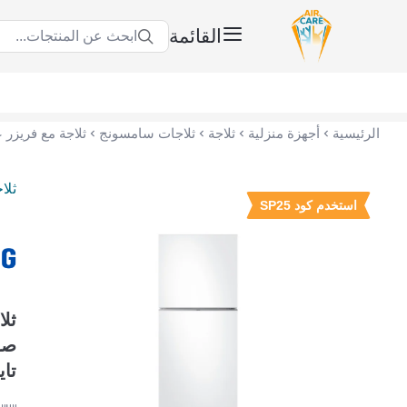
القائمة
ابحث عن المنتجات...
عناية الهواء | شريك سكني الاستراتيجي
الرئيسية
أجهزة منزلية
ثلاجة
ثلاجات سامسونج
ثلا
استخدم كود SP25
تايلند A