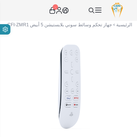
٠
عناية الهواء | شريك سكني الاستراتيجي
الرئيسية
جهاز تحكم وسائط سوني بلايستيشن 5 أبيض CFI-ZMR1