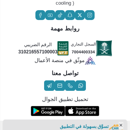
cooling )
روابط مهمة
السجل التجاري
الرقم الضريبي
310216557100003
7004400334
موثّق في منصة الأعمال
تواصل معنا
تحميل تطبيق الجوال
تسوَّق بسهولة في التطبيق
الحقوق محفوظة | 2026
عناية الهواء | شريك سكني الاستراتيجي