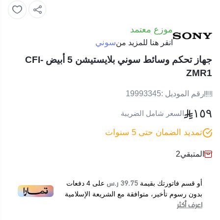
موزع معتمد
سوني
انقر هنا للمزيد من
جهاز تحكم وسائط سوني بلايستيشن 5 أبيض CFI-
ZMR1
رقم الموديل :
19993345
١٥٩
السعر شامل الضريبة
تمديد الضمان حتى 5 سنوات
المتبقي
2
39.75 ر.س
أو قسم فاتورتك بقيمة
على
4
دفعات
بدون رسوم تأخير، متوافقة مع الشريعة الإسلامية
اعرف أكثر