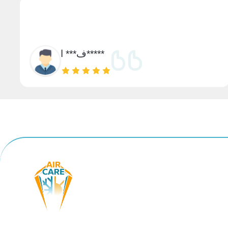
ف*** ا*****