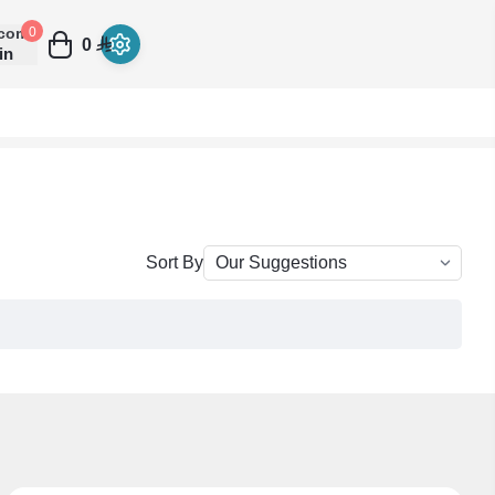
come
0
0
in
Sort By