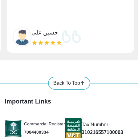
حسين علي
Back To Top
Important Links
Commercial Register
Tax Number
310216557100003
7004400334