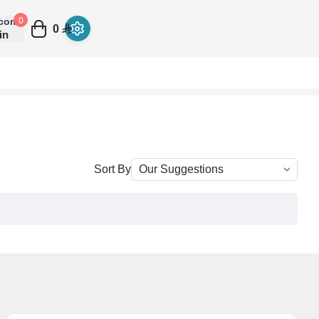
come
0
0
in
Sort By