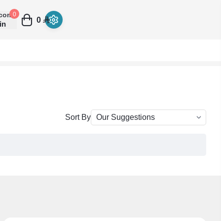
come
0
0
in
Sort By