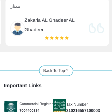
ممتاز
Zakaria AL Ghadeer AL
Ghadeer
Back To Top
Important Links
Commercial Register
Tax Number
310216557100003
7004400334