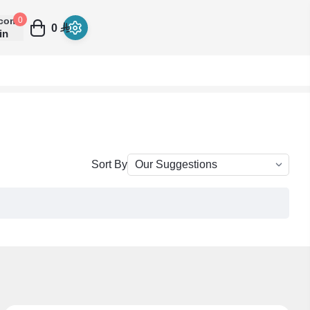
come
0
0
in
Sort By