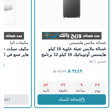
غسالة ملابس هايسنس
مكيفات البا
غسالة ملابس تعبئة علوية 16 كيلو
هايسنس أوتوماتيك 16 كيلو 12 برنامج
هاير صنع في الصين ELBA24HAN20
DD رمادي داكن انفيرتر صنع في الصين
خصم ١٪
٩٩
WT5I1623DB6
٣٤٤٩
٣٤٧٩
٥٢
٢٢
٠٩
٢٢
يوم
ساعة
دقيقة
ثانية
إضافة للسلة
اعلمني