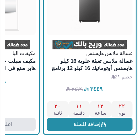
غسالة ملابس هايسنس
مكيفات البا
غسالة ملابس تعبئة علوية 16 كيلو
هايسنس أوتوماتيك 16 كيلو 12 برنامج
هاير صنع في الصين ELBA24HAN20
DD رمادي داكن انفيرتر صنع في الصين
خصم ١٪
٩٩
WT5I1623DB6
٣٤٤٩
٣٤٧٩
٢٠
١١
١٢
٢٢
يوم
ساعة
دقيقة
ثانية
إضافة للسلة
اعلمني