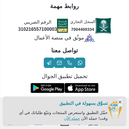
روابط مهمة
السجل التجاري
الرقم الضريبي
310216557100003
7004400334
موثّق في منصة الأعمال
تواصل معنا
تحميل تطبيق الجوال
تسوَّق بسهولة في التطبيق
الحقوق محفوظة | 2026
عناية الهواء | شريك سكني الاستراتيجي
حمِّل التطبيق واستعرض المنتجات وتتبّع طلباتك في أي
وقت! حمله الآن
حمله الآن