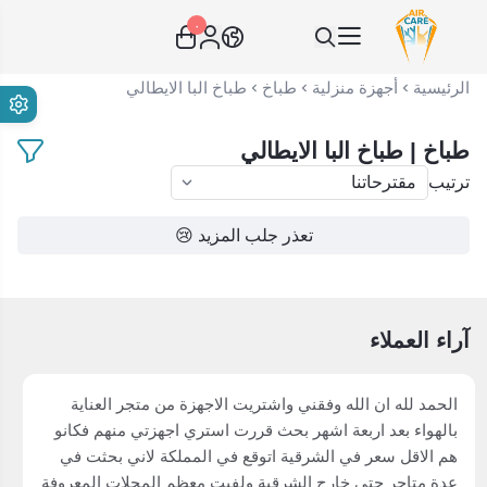
٠
عناية الهواء | شريك سكني الاستراتيجي
الرئيسية
أجهزة منزلية
طباخ
طباخ البا الايطالي
طباخ | طباخ البا الايطالي
ترتيب
تعذر جلب المزيد 😢
آراء العملاء
الحمد لله ان الله وفقني واشتريت الاجهزة من متجر العناية
بالهواء بعد اربعة اشهر بحث قررت استري اجهزتي منهم فكانو
هم الاقل سعر في الشرقية اتوقع في المملكة لاني بحثت في
عدة متاجر حتى خارج الشرقية ولفيت معظم المحلات المعروفة