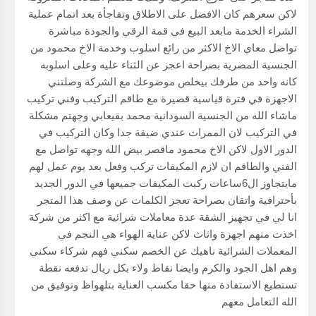
لاكن سعرهم كان الافضل على الاطلاق وتفاجأة بعد اتمام عملية
الشراء الخدمة مابعد البيع في قمة الرقي والجودة مباشرة
تواصل معاي الاخ الاكثر من رائع اسلوب وخدمة الاخ محمود من
الجنسية المصرية بصراحة اعجز عن الثناء عليه وعلى اسلوبه
كانه واحد من طرفك بيخلص موضوعك مع الشركة وصلتني
الاجهزة في فترة قياسية قصيرة مع طاقم التركيب وفني تركيب
ماشاء الله من الجنسية السودانية محمد بقيعابي وجهتم مشكلة
في التركيب لان الممرات عندي ضيقة جدا وكان التركيب في
الدور الاول لاكن الاخ محمود ماقصر بيض الله وجهه تواصل مع
الفني والطاقم ان لازم المكيفات تركب وفعل بعد يوم عمل لهم
مايتجاوز ال6ساعات ركبت المكيفات جميعها في الدور الجديد
بأحترافية واتقان بصراحة تعجز الكلمات عن وصف هذا المتجر
انا لي في تجهيز الشقة عدة معاملات شرائية مع اكثر من شركة
اخذت منهم اجهزة واثاث لاكن عناية الهواء هي النجم في
المعملات الشرائية ناهيك عن الخصم سكني فهم شركاء سكني
وهم اهل الجود والكرم وايضا نقاط ولاء بكل ريال تدفعه نقطة
تستطيع الاستفادة منها حقا مكسب العناية بتلهواظ وتوفيق من
الله التعامل معهم