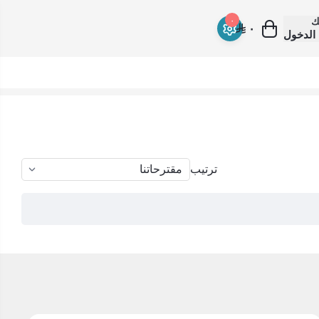
ك
٠
٠
الدخول
ترتيب