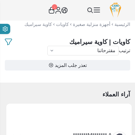
٠
عناية الهواء | شريك سكني الاستراتيجي
الرئيسية
أجهزة منزلية صغيرة
كاويات
كاوية سيراميك
كاويات | كاوية سيراميك
ترتيب
تعذر جلب المزيد 😢
آراء العملاء