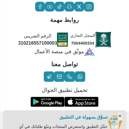
روابط مهمة
السجل التجاري
الرقم الضريبي
310216557100003
7004400334
موثّق في منصة الأعمال
تواصل معنا
تحميل تطبيق الجوال
تسوَّق بسهولة في التطبيق
الحقوق محفوظة | 2026
عناية الهواء | شريك سكني الاستراتيجي
حمِّل التطبيق واستعرض المنتجات وتتبّع طلباتك في أي