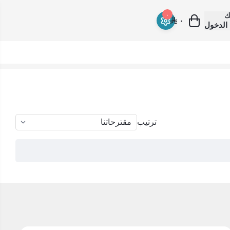
ك
٠
٠
الدخول
ترتيب