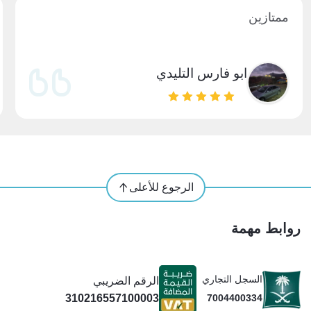
ممتازين
ابو فارس التليدي
الرجوع للأعلى
روابط مهمة
السجل التجاري
الرقم الضريبي
310216557100003
7004400334