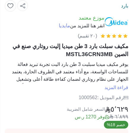
بارد
موزع معتمد
مايديا
انقر هنا للمزيد من
(٢٠ تقييم)
مكيف سبلت بارد 3 طن ميديا إليت روتاري صنع في
الصين MSTL36CRN3MB
يوفر مكيف ميديا سبليت 3 طن بارد اليت تجربة تبريد فعالة
للمساحات الواسعة، مع أداء معتمد في الظروف الحارة، يعتمد
الجهاز على نظام روتاري لضمان كفاءة طاقة أعلى وتشغيل
هادئ، بالإضافة إلى واجهة استخدام بسيطة تجعله مناسباً
قراءة المزيد
للاستخدام اليومي في مختلف البيئات، التصميم الخارجي باللون
رقم الموديل :
1000562
الأبيض يمنح الجهاز مظهراً متناسقاً مع أنماط الديكور الحديثة. يوفر
٥٬٦٢٩
هذا المكيف حلاً عملياً لمن يبحث عن راحة وسهولة تحكم مع قدرة
السعر شامل الضريبة
٦٬٨٩٩
تبريد قوية.
وفر 1270 ر.س
مواصفات مكيف ميديا سبليت 3 طن بارد اليت
خصم 18%
سعة التبريد:
3 طن