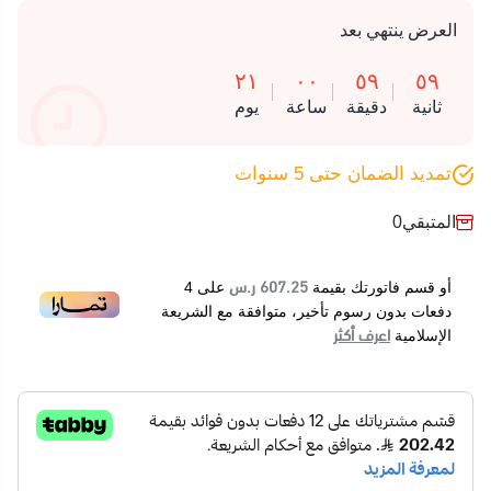
العرض ينتهي بعد
٢١
٠٠
٥٩
٥٩
ثانية
دقيقة
ساعة
يوم
تمديد الضمان حتى 5 سنوات
المتبقي
0
607.25 ر.س
أو قسم فاتورتك بقيمة
على
4
دفعات بدون رسوم تأخير، متوافقة مع الشريعة
اعرف أكثر
الإسلامية