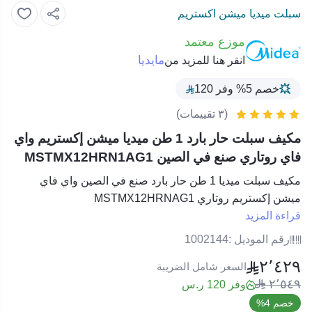
سبلت ميديا ميشن اكستريم
موزع معتمد
مايديا
انقر هنا للمزيد من
خصم 5% وفر 120
(٣ تقييمات)
مكيف سبلت حار بارد 1 طن ميديا ميشن إكستريم واي
فاي روتاري صنع في الصين MSTMX12HRN1AG1
مكيف سبلت ميديا 1 طن حار بارد صنع في الصين واي فاي
ميشن إكستريم روتاري MSTMX12HRNAG1
قراءة المزيد
رقم الموديل :
1002144
٢٬٤٢٩
السعر شامل الضريبة
٢٬٥٤٩
وفر 120 ر.س
خصم 4%