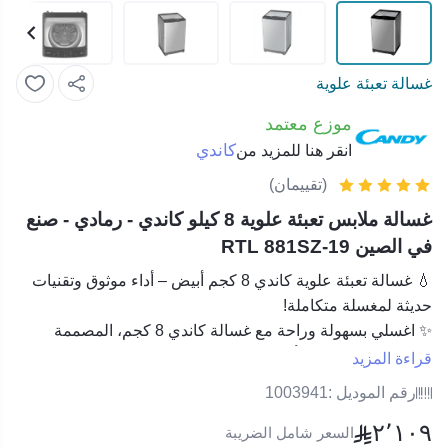
غسالة تعبئة علوية
موزع معتمد
كاندي
انقر هنا للمزيد من
(تقييمان)
غسالة ملابس تعبئة علوية 8 كيلو كاندي - رمادي - صنع
في الصين RTL 881SZ-19
💧
غسالة تعبئة علوية كاندي 8 كجم أبيض – أداء موثوق وتقنيات
حديثة لمغسلة متكاملة!
✨
اغسلي بسهولة وراحة مع غسالة كاندي 8 كجم
، المصممة
لتمنحك تجربة غسيل أكثر هدوءًا وكفاءة.
قراءة المزيد
بفضل تصميمها العصري وغطائها الزجاجي المقوّى بإغلاق ناعم
رقم الموديل :
1003941
(Soft Closing)
، يمكنك الاستمتاع بغسيل آمن ومريح كل يوم.
٢٬١٠٩
🌀
تقنية Pillow Drum
تحافظ على الأقمشة الحساسة وكأنها
السعر شامل الضريبة