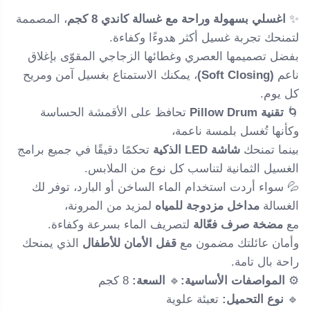
✨
اغسلي بسهولة وراحة مع غسالة كاندي 8 كجم
، المصممة
لتمنحك تجربة غسيل أكثر هدوءًا وكفاءة.
بفضل تصميمها العصري وغطائها الزجاجي المقوّى بإغلاق
ناعم
(Soft Closing)
، يمكنك الاستمتاع بغسيل آمن ومريح
كل يوم.
🌀
تقنية Pillow Drum
تحافظ على الأقمشة الحساسة
وكأنها تُغسل بلمسة ناعمة،
بينما تمنحك
شاشة LED الذكية
تحكمًا دقيقًا في جميع برامج
الغسيل الثمانية لتناسب كل نوع من الملابس.
💦 سواء أردت استخدام الماء الساخن أو البارد، توفر لك
الغسالة
مداخل مزدوجة للمياه
لمزيد من المرونة،
مع
مضخة صرف فعّالة
لتصريف الماء بسرعة وكفاءة.
وأمان عائلتك مضمون مع
قفل الأمان للأطفال
الذي يمنحك
راحة بال تامة.
⚙️
المواصفات الأساسية:
🔹
السعة:
8 كجم
🔹
نوع التحميل:
تعبئة علوية