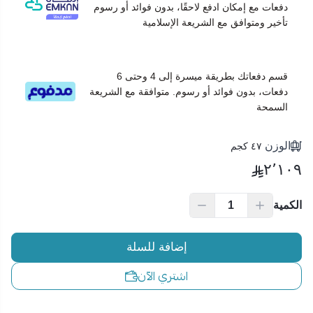
💙
لماذا غسالة كاندي من عناية الهواء؟
دفعات مع إمكان ادفع لاحقًا، بدون فوائد أو رسوم
تأخير ومتوافق مع الشريعة الإسلامية
✅ تصميم أنيق يناسب جميع المساحات
✅ أداء قوي بفضل مضخة الصرف والمداخل المزدوجة
✅ حماية فائقة للأقمشة الحساسة
✅ مثالية للعائلات الصغيرة والمتوسطة
قسم دفعاتك بطريقة ميسرة إلى 4 وحتى 6
دفعات، بدون فوائد أو رسوم. متوافقة مع الشريعة
✅ ضمان جودة وخدمة موثوقة من عناية الهواء
السمحة
الوزن
٤٧ كجم
٢٬١٠٩
الكمية
إضافة للسلة
اشتري الآن