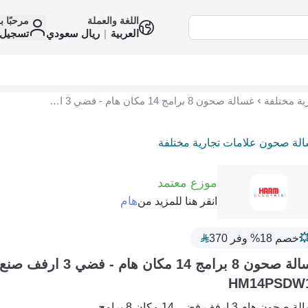
اللغة والعملة
مرحبًا ب
العربية
|
ريال سعودي
تسجيل 
ة مختلفة
غسالة صحون 8 برامج 14 مكان هام - فضي 3 ارفف صنع في الصين HM14PSDW18
لة صحون علامات تجارية مختلفة
موزع معتمد
هام
انقر هنا للمزيد من
خصم 18% وفر 370
غسالة صحون 8 برامج 14 مكان ها
HM14PSDW
حون هام 3 ارفف فضي 14 مكان 8 برامج