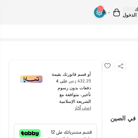
ك
٠
٠
الدخول
أو قسم فاتورتك بقيمة
432.25 ر.س
على
4
دفعات بدون رسوم
تأخير، متوافقة مع
الشريعة الإسلامية
اعرف أكثر
م - فضي 3 ارفف صنع في الصين