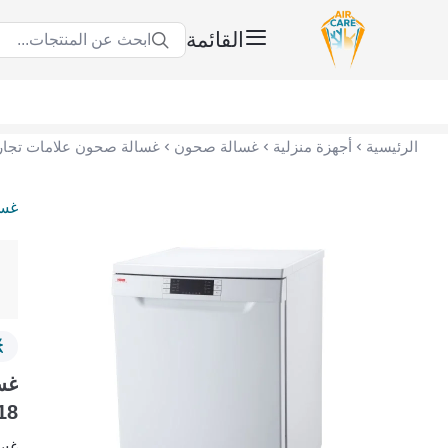
القائمة
ابحث عن المنتجات...
عناية الهواء | شريك سكني الاستراتيجي
الرئيسية
أجهزة منزلية
غسالة صحون
غسالة صحون علامات تجاري
غسا
18
غسالة ص