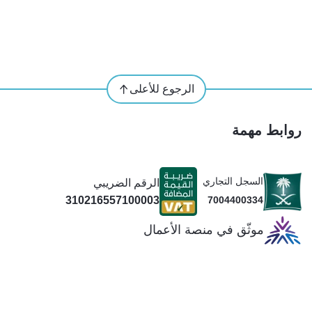
الرجوع للأعلى
روابط مهمة
السجل التجاري
الرقم الضريبي
310216557100003
7004400334
موثّق في منصة الأعمال