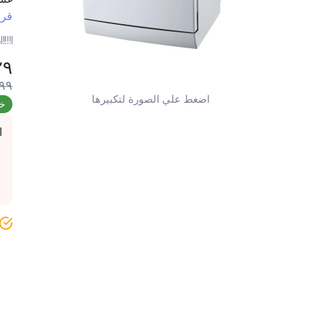
قرا
ر
٢٩
٩٩
اضغط علي الصورة لتكبيرها
خص
ا