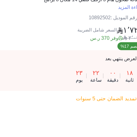
ءة المزيد
قم الموديل :
10892502
١٬٧
السعر شامل الضريبة
٢٬٠
وفر 370 ر.س
م 17%
لعرض ينتهي بعد
٢٣
٢٢
٠٠
١٨
ثانية
دقيقة
ساعة
يوم
تمديد الضمان حتى 5 سنوات