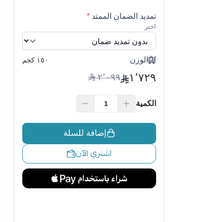
تمديد الضمان الممتد
*
اختر
الوزن
١٥٠ كجم
١٬٧٢٩
٢٬٠٩٩
الكمية
إضافة للسلة
اشتري الآن