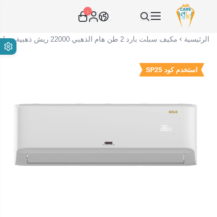
٠
عناية الهواء | شريك سكني الاستراتيجي
الرئيسية
مكيف سبلت بارد 2 طن هام الذهبي 22000 ريش ذهبية روتاري صنع في الصين HM24CSM23GO
استخدم كود SP25