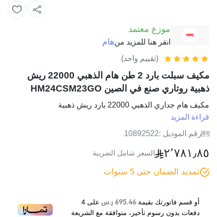
موزع معتمد
هام
انقر هنا للمزيد من
(تقييم واحد)
مكيف سبلت بارد 2 طن هام الذهبي 22000 ريش
ذهبية روتاري صنع في الصين HM24CSM23GO
مكيف هام جداري الذهبي 22000 بارد ريش ذهبية
قراءة المزيد
رقم الموديل :
10892522
٢٬٧٨١٫٨٥
السعر شامل الضريبة
تمديد الضمان حتى 5 سنوات
695.46 ر.س
أو قسم فاتورتك بقيمة
على
4
دفعات بدون رسوم تأخير، متوافقة مع الشريعة