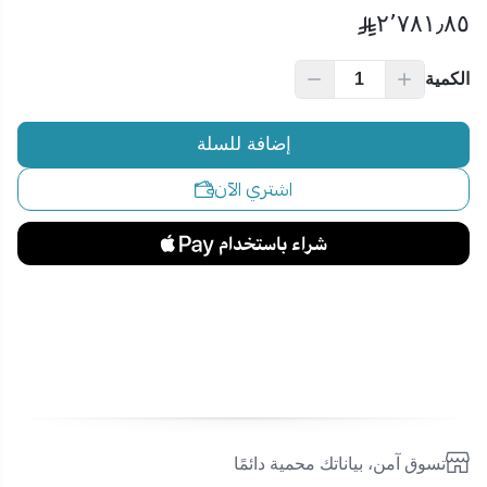
٢٬٧٨١٫٨٥
الكمية
إضافة للسلة
اشتري الآن
تسوق آمن، بياناتك محمية دائمًا