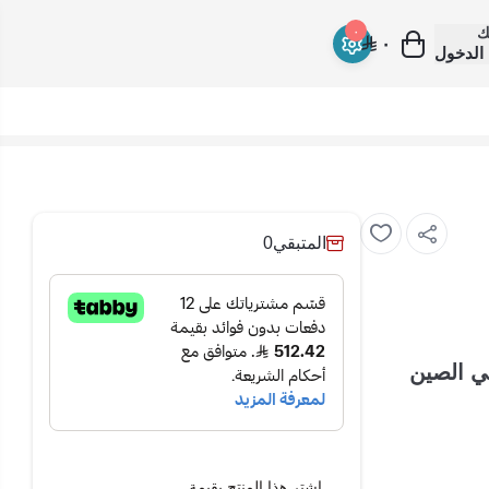
ك
٠
٠
الدخول
المتبقي
0
 انفرتير صنع في الصين
اشترِ هذا المنتج بقيمة