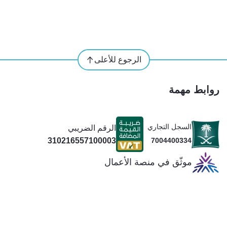
الرجوع للأعلى
روابط مهمة
السجل التجاري
الرقم الضريبي
310216557100003
7004400334
موثّق في منصة الأعمال