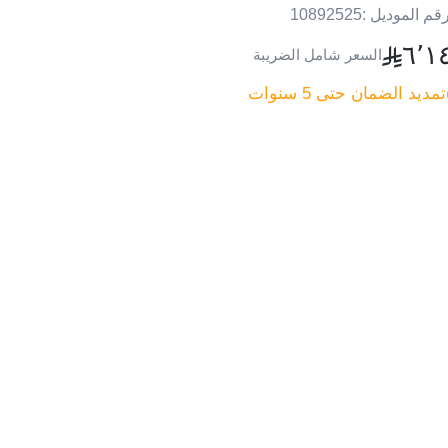
قم الموديل :
10892525
٦٬١
السعر شامل الضريبة
تمديد الضمان حتى 5 سنوات