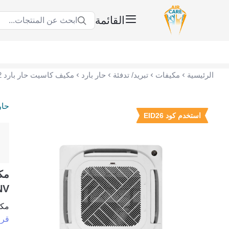
القائمة
ابحث عن المنتجات...
عناية الهواء | شريك سكني الاستراتيجي
الرئيسية
مكيفات
تبريد/ تدفئة
حار بارد
حار
استخدم كود EID26
NV
مكيف كا
قرا