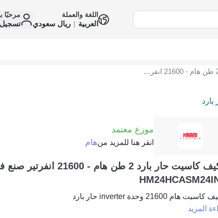
اللغة والعملة
مرحبًا ب
العربية
|
ريال سعودي
تسجيل 
مكيف كاسيت حار بارد 2 طن هام - 21600 انفرتير صنع في الصين HM24HCASM24INV
 بارد
موزع معتمد
هام
انقر هنا للمزيد من
مكيف كاسيت حار بارد 2 طن هام - 21600
HM24HCASM24I
سيت هام 21600 وحدة inverter حار بارد
ءة المزيد