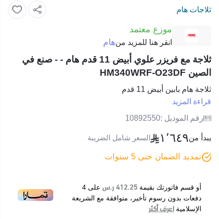
ثلاجات هام
موزع معتمد
هام
انقر هنا للمزيد من
ثلاجة مع فريزر علوي أبيض 11 قدم هام - - صنع في
الصين HM340WRF-O23DF
ثلاجة هام بابين أبيض 11 قدم
قراءة المزيد
رقم الموديل :
10892550
١٬٦٤٩
يبدأ من
السعر شامل الضريبة
تمديد الضمان حتى 5 سنوات
412.25 ر.س
أو قسم فاتورتك بقيمة
على
4
دفعات بدون رسوم تأخير، متوافقة مع الشريعة
اعرف أكثر
الإسلامية