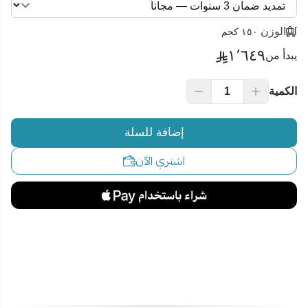
الوزن
١٥٠ كجم
١٬٦٤٩
يبدأ من
الكمية
إضافة للسلة
اشتري الآن