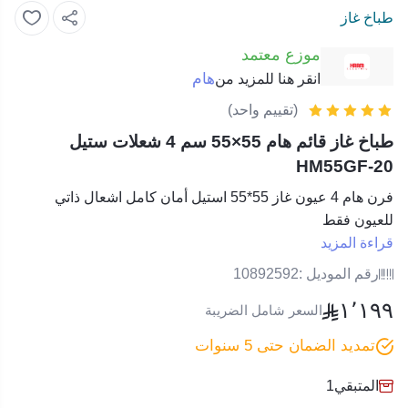
طباخ غاز
موزع معتمد
هام
انقر هنا للمزيد من
(تقييم واحد)
طباخ غاز قائم هام 55×55 سم 4 شعلات ستيل
HM55GF-20
فرن هام 4 عيون غاز 55*55 استيل أمان كامل اشعال ذاتي
للعيون فقط
قراءة المزيد
رقم الموديل :
10892592
١٬١٩٩
السعر شامل الضريبة
تمديد الضمان حتى 5 سنوات
المتبقي
1