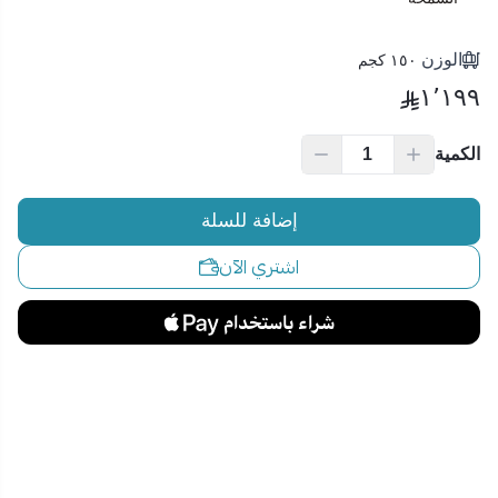
الوزن
١٥٠ كجم
١٬١٩٩
الكمية
إضافة للسلة
اشتري الآن