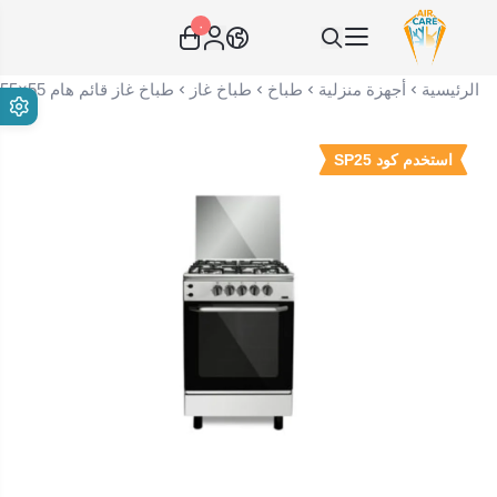
٠
عناية الهواء | شريك سكني الاستراتيجي
الرئيسية
أجهزة منزلية
طباخ
طباخ غاز
طباخ غاز قائم هام 55×55 سم 4 شعلات ستيل HM55GF-20
استخدم كود SP25