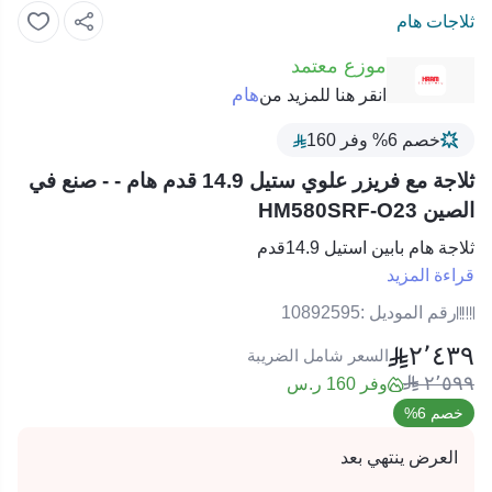
ثلاجات هام
موزع معتمد
هام
انقر هنا للمزيد من
خصم 6% وفر 160
ثلاجة مع فريزر علوي ستيل 14.9 قدم هام - - صنع في
الصين HM580SRF-O23
ثلاجة هام بابين استيل 14.9قدم
قراءة المزيد
رقم الموديل :
10892595
٢٬٤٣٩
السعر شامل الضريبة
٢٬٥٩٩
وفر 160 ر.س
خصم 6%
العرض ينتهي بعد