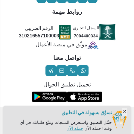
روابط مهمة
السجل التجاري
الرقم الضريبي
310216557100003
7004400334
موثّق في منصة الأعمال
تواصل معنا
تحميل تطبيق الجوال
تسوَّق بسهولة في التطبيق
الحقوق محفوظة | 2026
عناية الهواء | شريك سكني الاستراتيجي
حمِّل التطبيق واستعرض المنتجات وتتبّع طلباتك في أي
وقت! حمله الآن
حمله الآن