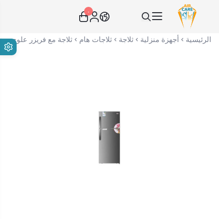
٠
عناية الهواء | شريك سكني الاستراتيجي
الرئيسية
أجهزة منزلية
ثلاجة
ثلاجات هام
ثلاجة مع فريزر علوي ستيل 14.9 قدم هام - - صنع في الصين F-O23