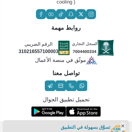
cooling )
روابط مهمة
السجل التجاري
الرقم الضريبي
310216557100003
7004400334
موثّق في منصة الأعمال
تواصل معنا
تحميل تطبيق الجوال
تسوَّق بسهولة في التطبيق
الحقوق محفوظة | 2026
عناية الهواء | شريك سكني الاستراتيجي