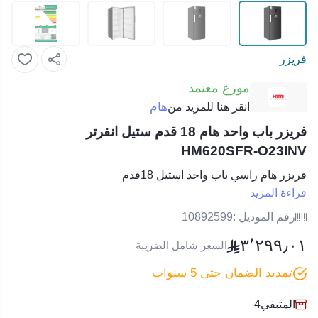
فريزر
موزع معتمد
هام
انقر هنا للمزيد من
فريزر باب واحد هام 18 قدم ستيل انفرتر
HM620SFR-O23INV
فريزر هام راسي باب واحد استيل 18قدم
قراءة المزيد
رقم الموديل :
10892599
٣٬٢٩٩٫٠١
السعر شامل الضريبة
تمديد الضمان حتى 5 سنوات
المتبقي
4