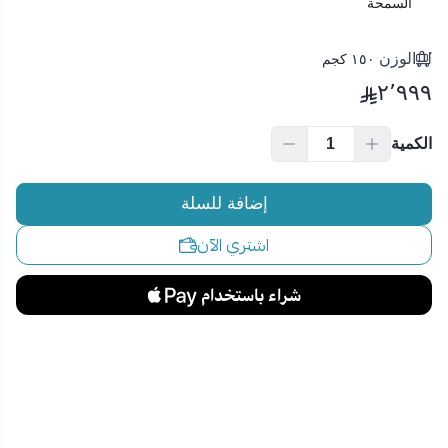
السمحة
الوزن
١٥٠ كجم
٢٬٩٩٩
الكمية
إضافة للسلة
اشتري الآن