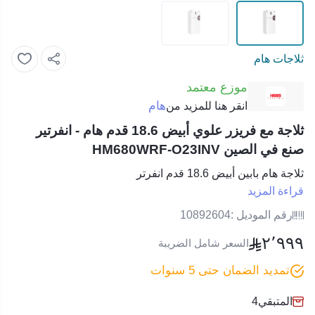
ثلاجات هام
موزع معتمد
هام
انقر هنا للمزيد من
ثلاجة مع فريزر علوي أبيض 18.6 قدم هام - انفرتير
صنع في الصين HM680WRF-O23INV
ثلاجة هام بابين أبيض 18.6 قدم انفرتر
قراءة المزيد
رقم الموديل :
10892604
٢٬٩٩٩
السعر شامل الضريبة
تمديد الضمان حتى 5 سنوات
المتبقي
4