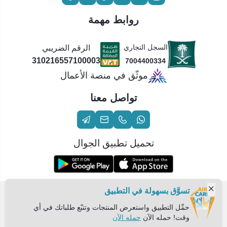
روابط مهمة
السجل التجاري
الرقم الضريبي
310216557100003
7004400334
موثّق في منصة الأعمال
تواصل معنا
تحميل تطبيق الجوال
تسوَّق بسهولة في التطبيق
الحقوق محفوظة | 2026
عناية الهواء | شريك سكني الاستراتيجي
حمِّل التطبيق واستعرض المنتجات وتتبّع طلباتك في أي
وقت! حمله الآن
حمله الآن