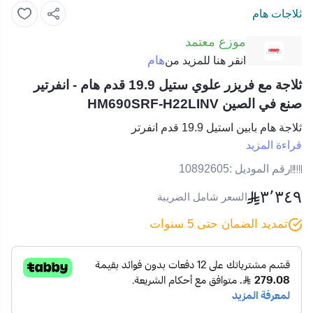
ثلاجات هام
موزع معتمد
هام
انقر هنا للمزيد من
ثلاجة مع فريزر علوي ستيل 19.9 قدم هام - انفرتير
صنع في الصين HM690SRF-H22LINV
ثلاجة هام بابين استيل 19.9 قدم انفرتر
قراءة المزيد
رقم الموديل :
10892605
٣٬٣٤٩
السعر شامل الضريبة
تمديد الضمان حتى 5 سنوات