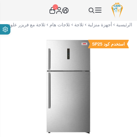
٠
عناية الهواء | شريك سكني الاستراتيجي
الرئيسية
أجهزة منزلية
ثلاجة
ثلاجات هام
ثلاجة مع فريزر علوي ستيل 19.9 قدم هام - انفرتير صنع في الصين H22LINV
استخدم كود SP25