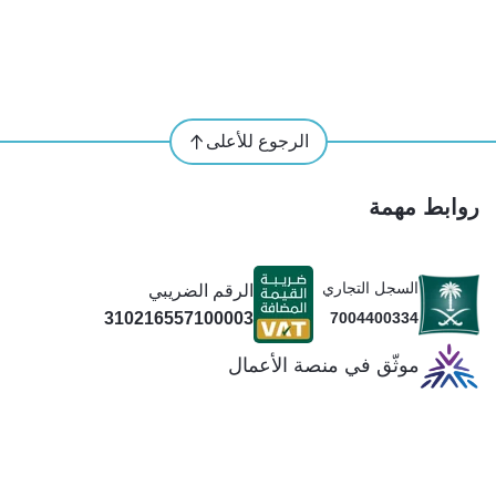
الرجوع للأعلى
روابط مهمة
السجل التجاري
الرقم الضريبي
310216557100003
7004400334
موثّق في منصة الأعمال