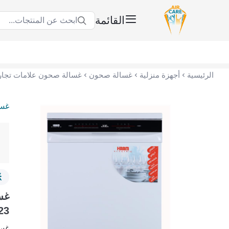
القائمة
ابحث عن المنتجات...
عناية الهواء | شريك سكني الاستراتيجي
الرئيسية
أجهزة منزلية
غسالة صحون
غسالة صحون علامات تجاري
غسا
23
غسالة 