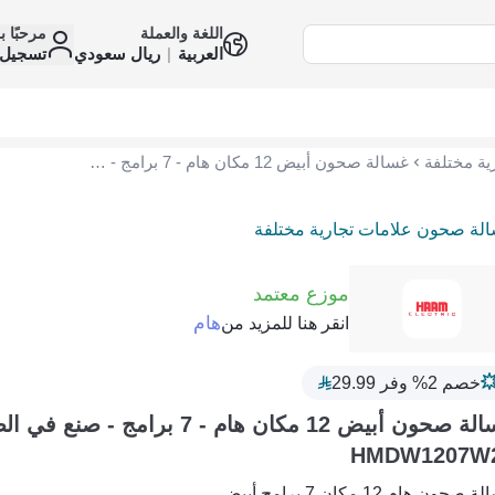
اللغة والعملة
مرحبًا ب
العربية
|
ريال سعودي
تسجيل 
ة مختلفة
غسالة صحون أبيض 12 مكان هام - 7 برامج - صنع في الصين HMDW1207W23
لة صحون علامات تجارية مختلفة
موزع معتمد
هام
انقر هنا للمزيد من
خصم 2% وفر 29.99
غسالة صحون أبيض 12 مكان هام - 7 برامج - صنع 
HMDW1207W
صحون هام 12 مكان 7 برامج أبيض