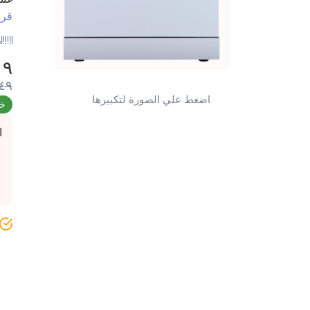
قرا
ر
١٩
٤٩
اضغط علي الصورة لتكبيرها
خص
ا