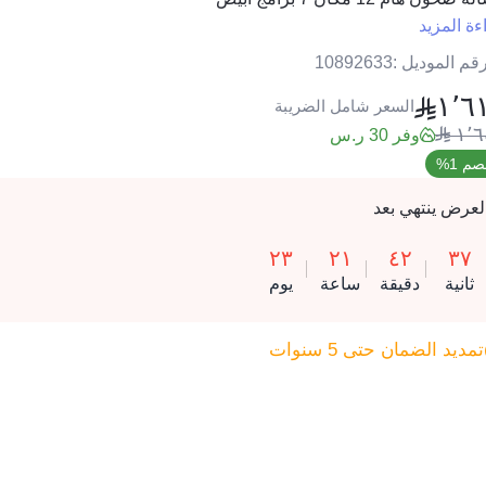
ءة المزيد
قم الموديل :
10892633
١٬٦
السعر شامل الضريبة
١٬٦
وفر 30 ر.س
م 1%
لعرض ينتهي بعد
٢٣
٢١
٤٢
٣٧
ثانية
دقيقة
ساعة
يوم
تمديد الضمان حتى 5 سنوات