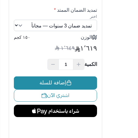
تمديد الضمان الممتد
*
اختر
الوزن
١٥٠ كجم
١٬٦١٩
١٬٦٤٩
الكمية
إضافة للسلة
اشتري الآن