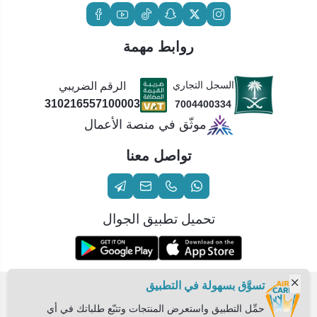
روابط مهمة
السجل التجاري
الرقم الضريبي
310216557100003
7004400334
موثّق في منصة الأعمال
تواصل معنا
تحميل تطبيق الجوال
تسوَّق بسهولة في التطبيق
الحقوق محفوظة | 2026
عناية الهواء | شريك سكني الاستراتيجي
حمِّل التطبيق واستعرض المنتجات وتتبّع طلباتك في أي