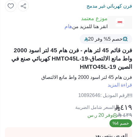
فرن كهربائي غير مدمج
موزع معتمد
هام
انقر هنا للمزيد من
خصم 5% وفر 20
فرن قائم 45 لتر هام - فرن هام 45 لتر اسود 2000
واط مانع الالتصاق-HMTO45L-19 كهربائي صنع في
الصين HMTO45L-19
فرن هام 45 لتر اسود 2000 واط مانع الالتصاق
قراءة المزيد
رقم الموديل :
10892646
٤١٩
السعر شامل الضريبة
٤٣٩
وفر 20 ر.س
خصم 4%
العرض ينتهي بعد