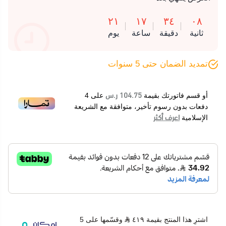
٢١
١٧
٣٤
٠٨
ثانية
دقيقة
ساعة
يوم
تمديد الضمان حتى 5 سنوات
104.75 ر.س
أو قسم فاتورتك بقيمة
على
4
دفعات بدون رسوم تأخير، متوافقة مع الشريعة
اعرف أكثر
الإسلامية
اشترِ هذا المنتج بقيمة ٤١٩
وقسّمها على 5