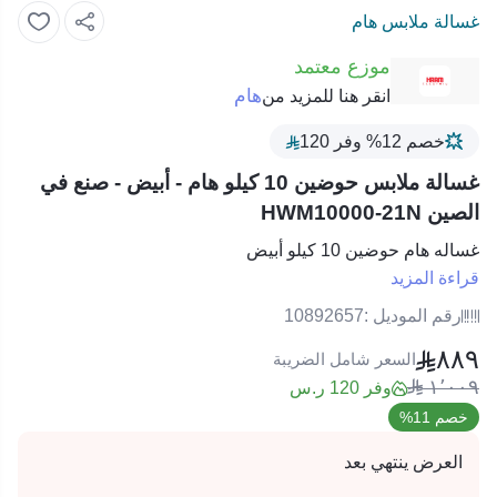
غسالة ملابس هام
موزع معتمد
هام
انقر هنا للمزيد من
خصم 12% وفر 120
غسالة ملابس حوضين 10 كيلو هام - أبيض - صنع في
الصين HWM10000-21N
غساله هام حوضين 10 كيلو أبيض
قراءة المزيد
رقم الموديل :
10892657
٨٨٩
السعر شامل الضريبة
١٬٠٠٩
وفر 120 ر.س
خصم 11%
العرض ينتهي بعد