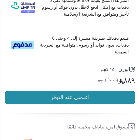
اشترِ هذا المنتج بقيمة ٨٨٩
وقسّمها على 5
دفعات مع إمكان ادفع لاحقًا، بدون فوائد أو رسوم
تأخير ومتوافق مع الشريعة الإسلامية
قسم دفعاتك بطريقة ميسرة إلى 4 وحتى 6
دفعات، بدون فوائد أو رسوم. متوافقة مع الشريعة
السمحة
الوزن
١٥٠ كجم
٨٨٩
١٬٠٠٩
اعلمني عند التوفر
تسوق آمن، بياناتك محمية دائمًا