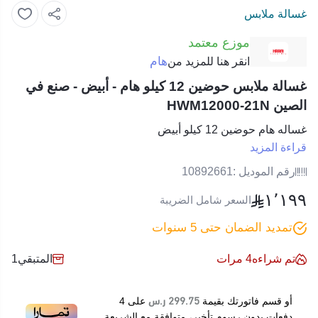
غسالة ملابس
موزع معتمد
هام
انقر هنا للمزيد من
غسالة ملابس حوضين 12 كيلو هام - أبيض - صنع في
الصين HWM12000-21N
غساله هام حوضين 12 كيلو أبيض
قراءة المزيد
رقم الموديل :
10892661
١٬١٩٩
السعر شامل الضريبة
تمديد الضمان حتى 5 سنوات
تم شراءه
4
مرات
المتبقي
1
299.75 ر.س
أو قسم فاتورتك بقيمة
على
4
دفعات بدون رسوم تأخير، متوافقة مع الشريعة