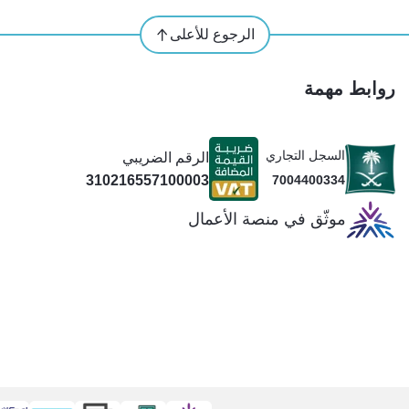
الرجوع للأعلى
روابط مهمة
السجل التجاري
الرقم الضريبي
310216557100003
7004400334
موثّق في منصة الأعمال