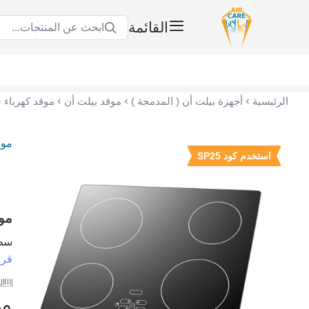
القائمة
ابحث عن المنتجات...
عناية الهواء | شريك سكني الاستراتيجي
الرئيسية
أجهزة بيلت أن ( المدمجة )
موقد بيلت أن
موق
استخدم كود SP25
موقد
سطح تيرم 58 
قرا
ر