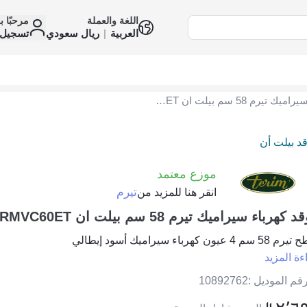
اللغة والعملة
مرحبًا ب
العربية
|
ريال سعودي
تسجيل 
موقد كهرباء سيراميك تيرم 58 سم بيلت ان TRMVC60ET
د بيلت أن
موزع معتمد
تيرم
انقر هنا للمزيد من
 كهرباء سيراميك تيرم 58 سم بيلت ان TRMVC60ET
سم 4 عيون كهرباء سيراميك أسود إيطالي
ءة المزيد
قم الموديل :
10892762