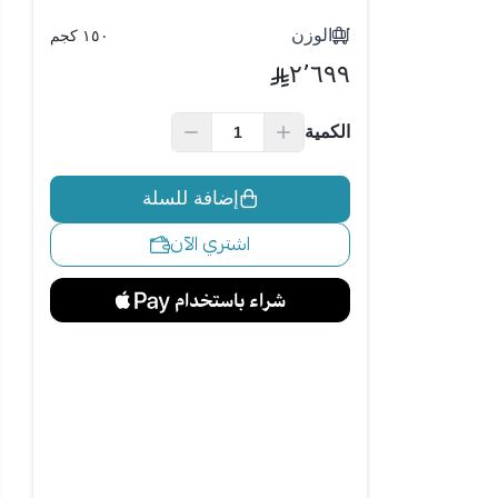
الوزن
١٥٠ كجم
٢٬٦٩٩
الكمية
إضافة للسلة
اشتري الآن