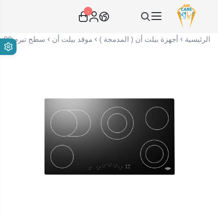
٠
عناية الهواء | شريك سكني الاستراتيجي
الرئيسية
أجهزة بيلت أن ( المدمجة )
موقد بيلت أن
سطح تيرم 90 سم 5 عيون كهرباء سيراميك بيلت ان TRMVC90ET