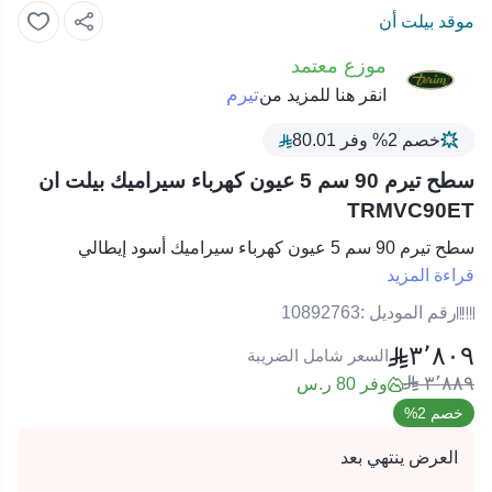
موقد بيلت أن
موزع معتمد
تيرم
انقر هنا للمزيد من
خصم 2% وفر 80.01
سطح تيرم 90 سم 5 عيون كهرباء سيراميك بيلت ان
TRMVC90ET
سطح تيرم 90 سم 5 عيون كهرباء سيراميك أسود إيطالي
قراءة المزيد
رقم الموديل :
10892763
٣٬٨٠٩
السعر شامل الضريبة
٣٬٨٨٩
وفر 80 ر.س
خصم 2%
العرض ينتهي بعد