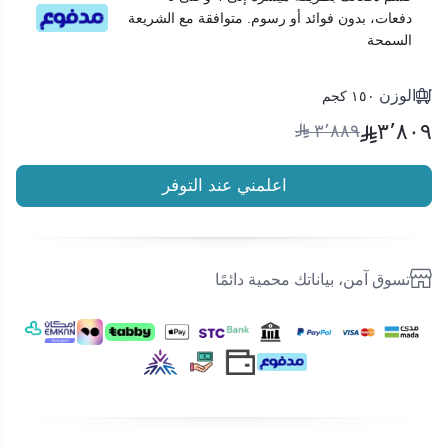
دفعات، بدون فوائد أو رسوم. متوافقة مع الشريعة
السمحة
الوزن
١٥٠ كجم
٣٬٨٠٩
٣٬٨٨٩
اعلمني عند التوفر
تسوق آمن، بياناتك محمية دائمًا