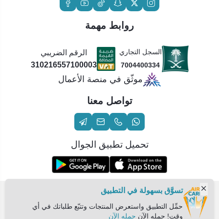
روابط مهمة
السجل التجاري
الرقم الضريبي
310216557100003
7004400334
موثّق في منصة الأعمال
تواصل معنا
تحميل تطبيق الجوال
تسوَّق بسهولة في التطبيق
الحقوق محفوظة | 2026
عناية الهواء | شريك سكني الاستراتيجي
حمِّل التطبيق واستعرض المنتجات وتتبّع طلباتك في أي
وقت! حمله الآن
حمله الآن