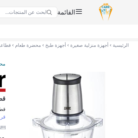
القائمة
ابحث عن المنتجات...
عناية الهواء | شريك سكني الاستراتيجي
الرئيسية
أجهزة منزلية صغيرة
أجهزة طبخ
محضرة طعام
قطاعة اكسبير 00
مح
قطاعة 
قطاعة 
قرا
ر