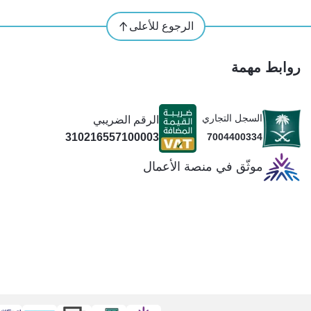
الرجوع للأعلى
روابط مهمة
السجل التجاري
الرقم الضريبي
310216557100003
7004400334
موثّق في منصة الأعمال