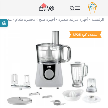
٠
عناية الهواء | شريك سكني الاستراتيجي
الرئيسية
أجهزة منزلية صغيرة
أجهزة طبخ
محضرة طعام
محضر طعام 750 واط اكسبير - محضر طعام اكسبير 750 واط سعة 2 لتر ملحقات م
استخدم كود SP25