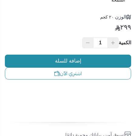
السمحة
الوزن
٢٠ كجم
٢٩٩
الكمية
إضافة للسلة
اشتري الآن
تسوق آمن، بياناتك محمية دائمًا