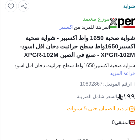
شواية
موزع معتمد
اكسبير
انقر هنا للمزيد من
شواية صحية 1650 واط اكسبير - شواية صحية
اكسبير1650واط سطح جرانيت دخان اقل اسود-
XPGR-102M - صنع في الصين XPGR-102M
شواية صحية اكسبير1650واط سطح جرانيت دخان اقل اسود
قراءة المزيد
رقم الموديل :
10892867
١٩٩
السعر شامل الضريبة
تمديد الضمان حتى 5 سنوات
المتبقي
0