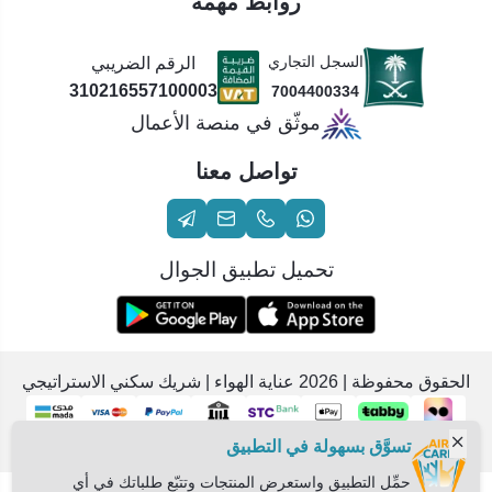
روابط مهمة
السجل التجاري
الرقم الضريبي
310216557100003
7004400334
موثّق في منصة الأعمال
تواصل معنا
تحميل تطبيق الجوال
الحقوق محفوظة | 2026
عناية الهواء | شريك سكني الاستراتيجي
تسوَّق بسهولة في التطبيق
حمِّل التطبيق واستعرض المنتجات وتتبّع طلباتك في أي