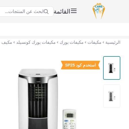
القائمة
ابحث عن المنتجات...
عناية الهواء | شريك سكني الاستراتيجي
الرئيسية
مكيفات
مكيفات يورك
مكيفات يورك كونسيلد
استخدم كود SP25