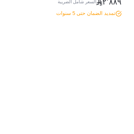
٢٬٨٨٩
السعر شامل الضريبة
تمديد الضمان حتى 5 سنوات