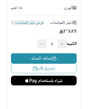
الوزن
١٥٠ كجم
دليل القياسات
عرض دليل القياسات
٢٬٨٨٩
الكمية
إضافة للسلة
اشتري الآن