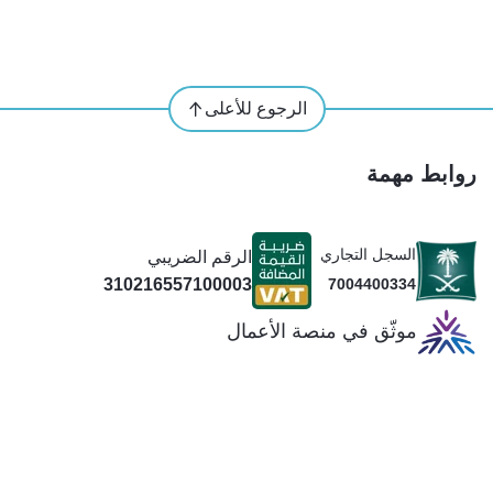
الرجوع للأعلى
روابط مهمة
السجل التجاري
الرقم الضريبي
310216557100003
7004400334
موثّق في منصة الأعمال