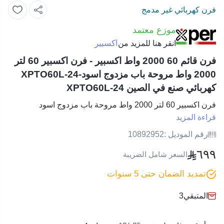
فرن كهربائي غير مدمج
موزع معتمد
اكسبير
انقر هنا للمزيد من
فرن قائم 60 2000 واط اكسبير - فرن اكسبير 60 لتر
2000 واط مروحة باب مزدوج اسود-XPTO60L-24
كهربائي صنع في الصين XPTO60L-24
فرن اكسبير 60 لتر 2000 واط مروحة باب مزدوج اسود
قراءة المزيد
رقم الموديل :
10892952
٦٩٩
السعر شامل الضريبة
تمديد الضمان حتى 5 سنوات
المتبقي
3