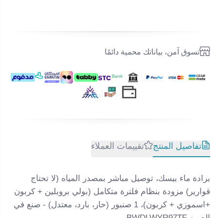
تسوق آمن، بياناتك محمية دائمًا
تفاصيل المنتج
تقييمات العملاء
برادة ماء بيسك، توصيل مباشر بمصدر المياه (لا تحتاج
قوارير) مزودة بنظام فلترة متكامل (بولي بروبلين + كربون
+اسموزي + كربون)، 1 صنبور (حار، بارد، معتدل) - صنع في
الصين BWDLWYR97TF