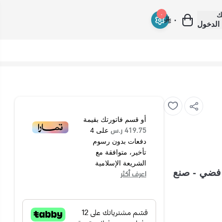
ك
٠
٠
الدخول
أو قسم فاتورتك بقيمة
419.75 ر.س
على
4
دفعات بدون رسوم
تأخير، متوافقة مع
الشريعة الإسلامية
أكواب 1100 واط بيكو - فضي - صنع
اعرف أكثر