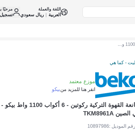
اللغة والعملة
مرحبًا ب
العربية
|
ريال سعودي
تسجيل 
صانعة القهوة التركية ركوتين - 6 أكواب 1100 واط بيكو - فضي - صنع في الصين TKM8961A
ليت - كما هي
موزع معتمد
بيكو
انقر هنا للمزيد من
صانعة القهوة التركية ركوتين - 6 
لصين TKM8961A
قم الموديل :
10897986