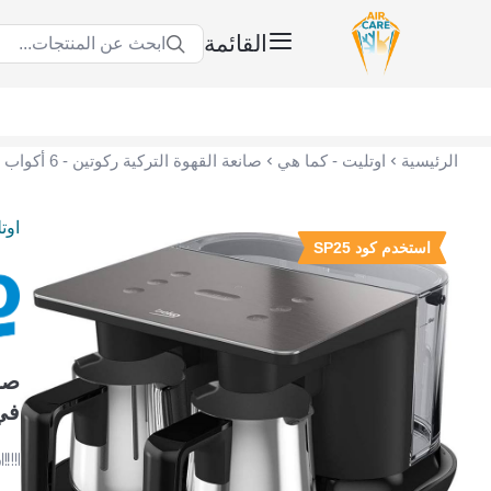
القائمة
ابحث عن المنتجات...
عناية الهواء | شريك سكني الاستراتيجي
الرئيسية
اوتليت - كما هي
اوت
استخدم كود SP25
في ا
ر