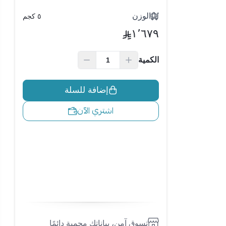
الوزن
٥ كجم
١٬٦٧٩
الكمية
إضافة للسلة
اشتري الآن
تسوق آمن، بياناتك محمية دائمًا