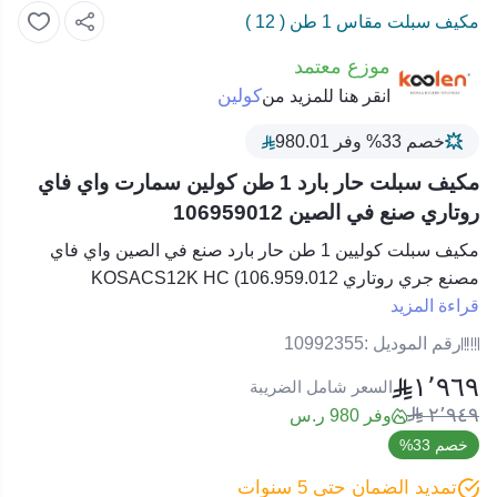
مكيف سبلت مقاس 1 طن ( 12 )
موزع معتمد
كولين
انقر هنا للمزيد من
خصم 33% وفر 980.01
مكيف سبلت حار بارد 1 طن كولين سمارت واي فاي
روتاري صنع في الصين 106959012
مكيف سبلت كوليين 1 طن حار بارد صنع في الصين واي فاي
مصنع جري روتاري KOSACS12K HC (106.959.012
قراءة المزيد
رقم الموديل :
10992355
١٬٩٦٩
السعر شامل الضريبة
٢٬٩٤٩
وفر 980 ر.س
خصم 33%
تمديد الضمان حتى 5 سنوات