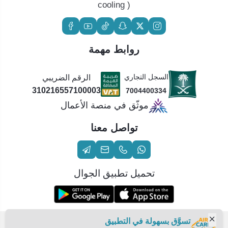
cooling )
روابط مهمة
السجل التجاري
الرقم الضريبي
310216557100003
7004400334
موثّق في منصة الأعمال
تواصل معنا
تحميل تطبيق الجوال
تسوَّق بسهولة في التطبيق
الحقوق محفوظة | 2026
عناية الهواء | شريك سكني الاستراتيجي