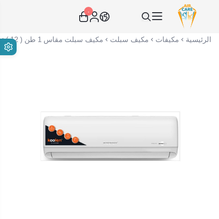
٠
عناية الهواء | شريك سكني الاستراتيجي
الرئيسية
مكيفات
مكيف سبلت
مكيف سبلت مقاس 1 طن ( 12 )