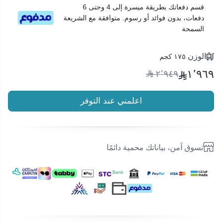
قسم دفعاتك بطريقة ميسرة إلى 4 وحتى 6
دفعات، بدون فوائد أو رسوم. متوافقة مع الشريعة
السمحة
الوزن
١٧٥ كجم
١٬٩٦٩
٢٬٩٤٩
اعلمني عند التوفر
تسوق آمن، بياناتك محمية دائمًا