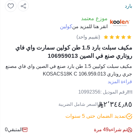
بارد
موزع معتمد
كولين
انقر هنا للمزيد من
(تقييم واحد)
مكيف سبلت بارد 1.5 طن كولين سمارت واي فاي
روتاري صنع في الصين 106959013
مكيف سبلت كوليين 1.5 طن بارد صنع في الصين واي فاي مصنع
جري روتاري KOSACS18K C 106.959.013
قراءة المزيد
رقم الموديل :
10992356
٢٬٣٤٤٫٨٥
السعر شامل الضريبة
تمديد الضمان حتى 5 سنوات
تم شراءه
49
مرة
المتبقي
0