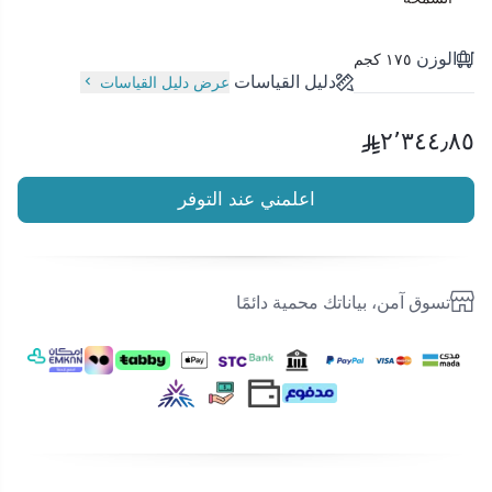
الوزن
١٧٥ كجم
دليل القياسات
عرض دليل القياسات
٢٬٣٤٤٫٨٥
اعلمني عند التوفر
تسوق آمن، بياناتك محمية دائمًا