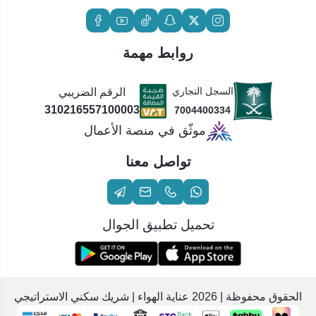
روابط مهمة
السجل التجاري
الرقم الضريبي
310216557100003
7004400334
موثّق في منصة الأعمال
تواصل معنا
تحميل تطبيق الجوال
الحقوق محفوظة | 2026
عناية الهواء | شريك سكني الاستراتيجي